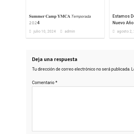
𝐒𝐮𝐦𝐦𝐞𝐫 𝐂𝐚𝐦𝐩 𝐘𝐌𝐂𝐀 𝘛𝘦𝘮𝘱𝘰𝘳𝘢𝘥𝘢
Estamos De
𝟸𝟶𝟸4
Nuevo Año
julio 10, 2024
admin
agosto 2,
Deja una respuesta
Tu dirección de correo electrónico no será publicada.
L
Comentario
*