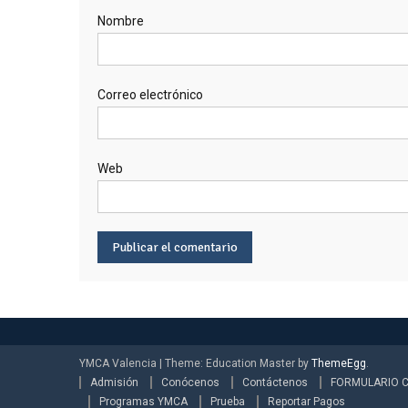
Nombre
Correo electrónico
Web
YMCA Valencia
|
Theme: Education Master by
ThemeEgg
.
Admisión
Conócenos
Contáctenos
FORMULARIO 
Programas YMCA
Prueba
Reportar Pagos