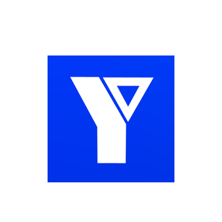
YMCA
YMCA, Mi Mundo
LARIO CAMPUS LEVANTE UD
FORMULARIO INFORMATIVO
Gal
eba
Reportar Pagos